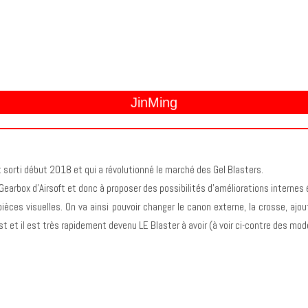
JinMing
 sorti début 2018 et qui a révolutionné le marché des Gel Blasters.
 Gearbox d’Airsoft et donc à proposer des possibilités d’améliorations interne
èces visuelles. On va ainsi pouvoir changer le canon externe, la crosse, ajou
Est et il est très rapidement devenu LE Blaster à avoir (à voir ci-contre des m