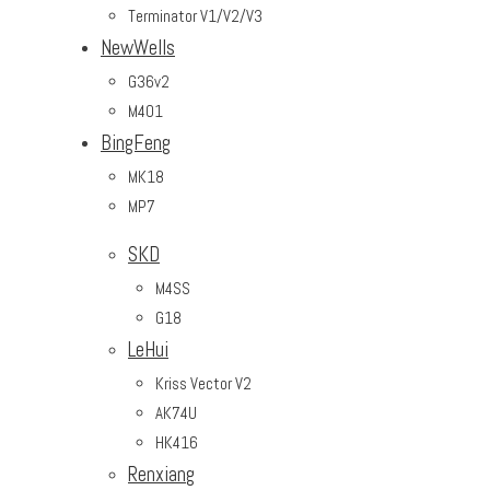
Terminator V1/V2/V3
NewWells
G36v2
M401
BingFeng
MK18
MP7
SKD
M4SS
G18
LeHui
Kriss Vector V2
AK74U
HK416
Renxiang