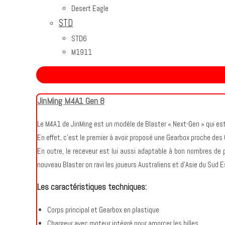
Desert Eagle
STD
STD6
M191
1
JinMing M4A1
Gen 8
Le M4A1 de JinMing est un modèle de Blaster « Next-Gen » qui est
En effet, c’est le premier à avoir proposé une Gearbox proche des
En outre, le
receveur
est lui aussi adaptable à bon nombres de pi
nouveau Blaster on ravi les joueurs Australiens et d’Asie du Sud 
Les caractéristiques techniques:
Corps principal et Gearbox en plastique
Chargeur avec moteur intégré pour amorcer les billes