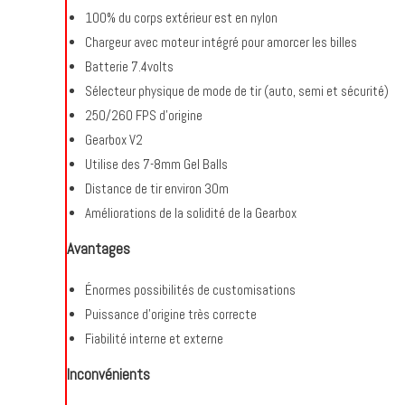
100% du corps extérieur est en nylon
Chargeur avec moteur intégré pour amorcer les billes
Batterie 7.4volts
Sélecteur physique de mode de tir (auto, semi et sécurité)
250/260 FPS d’origine
Gearbox V2
Utilise des 7-8mm Gel Balls
Distance de tir environ 30m
Améliorations de la solidité de la Gearbox
Avantages
Énormes possibilités de customisations
Puissance d’origine très correcte
Fiabilité interne et externe
Inconvénients